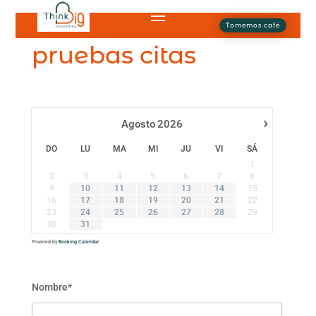
Tomemos café
pruebas citas
›
Agosto
2026
DO
LU
MA
MI
JU
VI
SÁ
1
2
3
4
5
6
7
8
9
10
11
12
13
14
15
16
17
18
19
20
21
22
23
24
25
26
27
28
29
30
31
Powered by
Booking Calendar
Nombre*