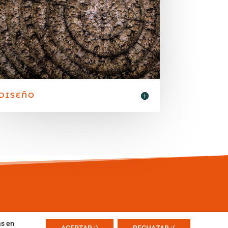
DISEÑO
as en