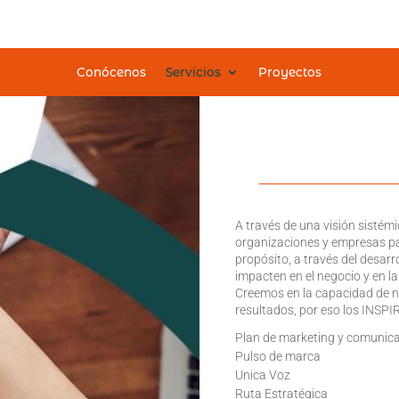
Conócenos
Servicios
Proyectos
A través de una visión sisté
organizaciones y empresas p
propósito, a través del desar
impacten en el negocio y en l
Creemos en la capacidad de n
resultados, por eso los I
Plan de marketing y comunic
Pulso de marca
Unica Voz
Ruta Estratégica