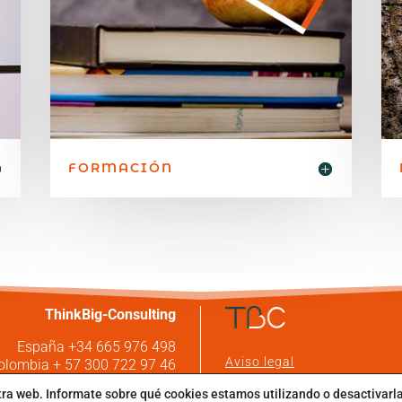
FORMACIÓN
ThinkBig-Consulting
España +34 665 976 498
Aviso legal
olombia + 57 300 722 97 46
fo@thinkbig-consulting.com
Pólitica de Privacidad
tra web. Informate sobre qué cookies estamos utilizando o desactivarl