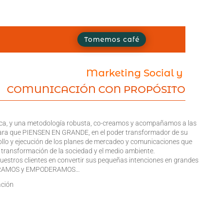
Tomemos café
Marketing Social y
COMUNICACIÓN CON PROPÓSITO
mica, y una metodología robusta, co-creamos y acompañamos a las
ara que PIENSEN EN GRANDE, en el poder transformador de su
rollo y ejecución de los planes de mercadeo y comunicaciones que
a transformación de la sociedad y el medio ambiente.
uestros clientes en convertir sus pequeñas intenciones en grandes
NSPIRAMOS y EMPODERAMOS…
ación